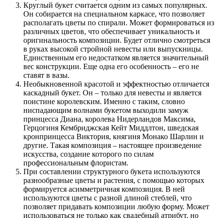
Круглый букет считается одним из самых популярных.
Он собирается на специальном каркасе, что позволяет
располагать цветы по спирали. Может формироваться из
различных цветов, что обеспечивает уникальность и
оригинальность композиции. Будет отлично смотреться
в руках высокой стройной невесты или выпускницы.
Единственным его недостатком является значительный
вес конструкции. Еще одна его особенность – его не
ставят в вазы.
Необыкновенной красотой и эффектностью отличается
каскадный букет. Он – только для невесты и является
поистине королевским. Именно с таким, словно
ниспадающим волнами букетом выходили замуж
принцесса Диана, королева Нидерландов Максима,
Герцогиня Кембриджская Кейт Миддлтон, шведская
кронпринцесса Виктория, княгиня Монако Шарлин и
другие. Такая композиция – настоящее произведение
искусства, создание которого по силам
профессиональным флористам.
При составлении структурного букета используются
разнообразные цветы и растения, с помощью которых
формируется асимметричная композиция. В ней
используются цветы с разной длиной стеблей, что
позволяет придавать композиции любую форму. Может
использоваться не только как свадебный атрибут, но