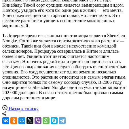
Кинабалу. Такой сорт орхидеи является вымирающим видом.
Поэтому, увидеть его хотя бы один раз в жизни — это мечта.
У него желтые цветки с горизонтальными лепестками. Это
весеннее растение и увидеть его цветение можно лишь с
марта по май.
1.
Лидером среди изысканных цветов мира является Shenzhen
Nongke. Он также является сортом экзотического растения —
орхидеи. Такой вид был выведен искусственно командой
селекционеров. Процедура совершалась в Китае и длилась
более 8 лет. Увидеть этот цветок считается настоящим
счастьем. Это очень редкий вид и цветет он один раз в пять
лет. Для его выращивания следует соблюдать очень трепетные
условия. Его уход осуществляет одновременно несколько
специалистов. Это растение относится и к самым элегантным.
Оно дарится только по самому особому случаю. В 2005 году
на аукционе за Shenzhen Nongke один из участников заплатил
202 000 долларов. В связи с этим цветок был признан самым
дорогим растением в мире.
Назад к списку