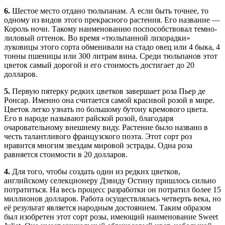
6.
Шестое место отдано тюльпанам. А если быть точнее, то
одному из видов этого прекрасного растения. Его название —
Король ночи. Такому наименованию поспособствовал темно-
лиловый оттенок. Во время «тюльпанной лихорадки»
луковицы этого сорта обменивали на стадо овец или 4 быка, 4
тонны пшеницы или 300 литрам вина. Среди тюльпанов этот
цветок самый дорогой и его стоимость достигает до 20
долларов.
5.
Первую пятерку редких цветков завершает роза Пьер де
Ронсар. Именно она считается самой красивой розой в мире.
Цветок легко узнать по большому бутону кремового цвета.
Его в народе называют райской розой, благодаря
очаровательному внешнему виду. Растение было названо в
честь талантливого французского поэта. Этот сорт роз
нравится многим звездам мировой эстрады. Одна роза
равняется стоимости в 20 долларов.
4.
Для того, чтобы создать один из редких цветков,
английскому селекционеру Дэвиду Остину пришлось сильно
потратиться. На весь процесс разработки он потратил более 15
миллионов долларов. Работа осуществлялась четверть века, но
её результат является народным достоянием. Таким образом
был изобретен этот сорт розы, имеющий наименование Sweet