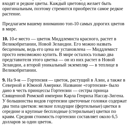
входят и редкие цветы. Каждый цветовод желает быть
оригинальным, поэтому стремится приобрести самое редкое
растение.
Предлагаем вашему вниманию топ-10 самых дорогих цветов
в мире.
10.
10-е место — цветок Миддлемиста красного, растет в
Великобритании, Новой Зеландии. Его можно назвать
бесценным, ведь его цена не установлена — Миддлемист
просто невозможно купить. В мире осталось только два
представителя этого цветка — он из них растет в Новой
Зеландии, а второй уникальный экземпляр — в теплице в
Великобритании.
9.
На 9-м — Гортензия — цветок, растущий в Азии, а также в
Северной и Южной Америке. Название «гортензия» было
дано в честь принцессы Гортензии — сестры принца
Священной Римской империи Карла Генриха Нассау-Зигена.
У большинства видов гортензии цветочные головки содержат
два типа цветков: мелкие плодущие (фертильные) цветки в
середине и крупные бесплодные (стерильные) цветки по
краям. Средняя стоимость гортензии составляет около 6,5
долларов за один цветок.