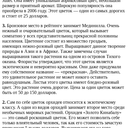
Juliet. Она имеет уникальный абрикосовый цвет, небольшой
размер и приятный аромат. Широкую популярность она
приобрела в 2006 году. Этот цветок — один из самых дорогих
и стоит от 25 долларов.
3.
Бронзовое место в рейтинге занимает Мединилла. Очень
нежный и очаровательный цветок, который вызывает
симпатию у всех представительниц прекрасной половины
населения. Цветение состоит из множество гроздьев,
имеющих нежно-розовый цвет. Выращивают данное творение
природы в Азии и в Африке. Также замечены случаи
выращивания такого растения на одном из островов Тихого
океана. Флористы утверждают, что этот цветок является
экзотическим и невероятно красивым. Они даже придумали
ему собственное название — «прекрасная». Действительно,
это удивительное растение не может никого оставить
равнодушным. Листья этого цветка имеют бледно-розовый
цвет. Это растение очень дорогое. Цена за один цветок может
быть от 50 до 150 долларов.
2.
Сам по себе цветок орхидея относится к экзотическому
классу. А один из видов орхидей занимает второе место среди
необычных мировых растений. Орхидея «Золото Кинабалу»
— это самый роскошный цветок. Его может позволить себе
только влиятельный человек, так как его стоимость зачастую
превышает 5 тысяч долларов. Выращивают его на горе