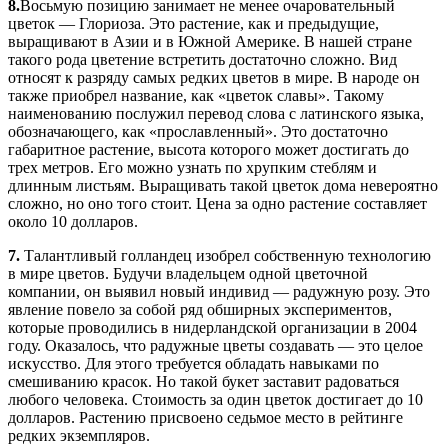
8.
Восьмую позицию занимает не менее очаровательный
цветок — Глориоза. Это растение, как и предыдущие,
выращивают в Азии и в Южной Америке. В нашей стране
такого рода цветение встретить достаточно сложно. Вид
относят к разряду самых редких цветов в мире. В народе он
также приобрел название, как «цветок славы». Такому
наименованию послужил перевод слова с латинского языка,
обозначающего, как «прославленный». Это достаточно
габаритное растение, высота которого может достигать до
трех метров. Его можно узнать по хрупким стеблям и
длинным листьям. Выращивать такой цветок дома невероятно
сложно, но оно того стоит. Цена за одно растение составляет
около 10 долларов.
7.
Талантливый голландец изобрел собственную технологию
в мире цветов. Будучи владельцем одной цветочной
компании, он выявил новый индивид — радужную розу. Это
явление повело за собой ряд обширных экспериментов,
которые проводились в нидерландской организации в 2004
году. Оказалось, что радужные цветы создавать — это целое
искусство. Для этого требуется обладать навыками по
смешиванию красок. Но такой букет заставит радоваться
любого человека. Стоимость за один цветок достигает до 10
долларов. Растению присвоено седьмое место в рейтинге
редких экземпляров.