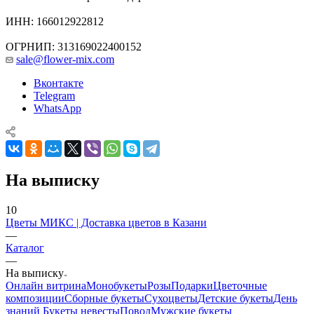
ИНН: 166012922812
ОГРНИП: 313169022400152
sale@flower-mix.com
Вконтакте
Telegram
WhatsApp
На выписку
10
Цветы МИКС | Доставка цветов в Казани
—
Каталог
—
На выписку
Онлайн витрина
Монобукеты
Розы
Подарки
Цветочные
композиции
Сборные букеты
Сухоцветы
Детские букеты
День
знаний
Букеты невесты
Повод
Мужские букеты