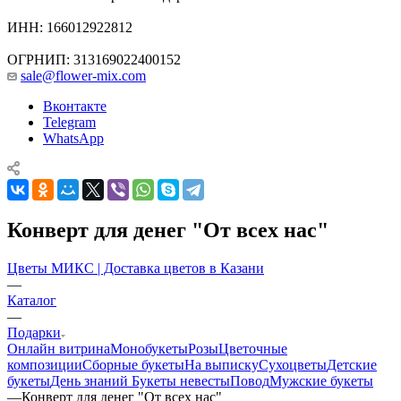
ИНН: 166012922812
ОГРНИП: 313169022400152
sale@flower-mix.com
Вконтакте
Telegram
WhatsApp
Конверт для денег "От всех нас"
Цветы МИКС | Доставка цветов в Казани
—
Каталог
—
Подарки
Онлайн витрина
Монобукеты
Розы
Цветочные
композиции
Сборные букеты
На выписку
Сухоцветы
Детские
букеты
День знаний
Букеты невесты
Повод
Мужские букеты
—
Конверт для денег "От всех нас"