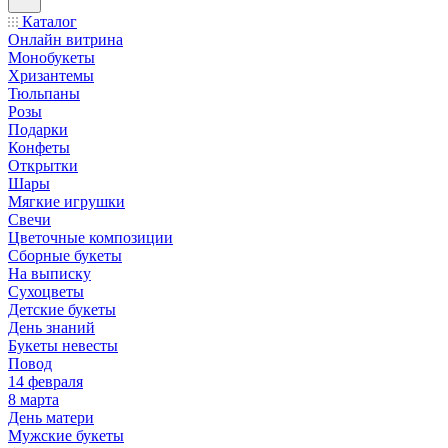
Каталог
Онлайн витрина
Монобукеты
Хризантемы
Тюльпаны
Розы
Подарки
Конфеты
Открытки
Шары
Мягкие игрушки
Свечи
Цветочные композиции
Сборные букеты
На выписку
Сухоцветы
Детские букеты
День знаний
Букеты невесты
Повод
14 февраля
8 марта
День матери
Мужские букеты